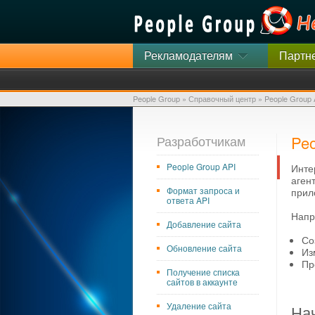
Рекламодателям
Партн
People Group
»
Справочный центр
»
People Group 
Peo
Разработчикам
People Group API
Инте
аген
Формат запроса и
прил
ответа API
Напр
Добавление сайта
Со
Обновление сайта
Из
Пр
Получение списка
сайтов в аккаунте
Удаление сайта
Нач