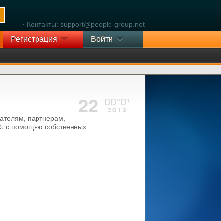
Контакты: support@people-group.net
Регистрация
Войти
22
ÐÐ°Ð¹
2013
ателям, партнерам,
up, с помощью собственных