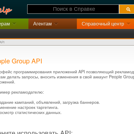
ерам
Агентам
Справочный центр
API
ple Group API
рфейс программирования приложений API позволяющий рекламод
там делать запросы, вносить изменения в свой аккаунт People Gro
ожений.
имер рекламодателю:
здание кампаний, объявлений, загрузка баннеров.
менение настроек таргетинга.
осмотр статистических данных.
ните использовать API: