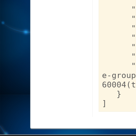
      "color_bg": "002142", 

      "color_top": "DDC253", 

      "color_text": "FFFFFF", 

      "color_url": "BE0F16", 

      "noadshtml": "", 

      "minpay": "0", 

      "typpay": "0", 

      "code": "<script async src='//ads.peopl
e-group
60004(t
   }

]