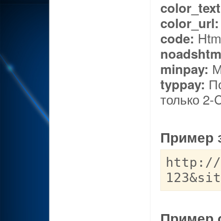
color_text
color_url:
Html
code:
noadshtm
М
minpay:
По
typpay:
только 2
Пример 
http://
123&sit
Пример 