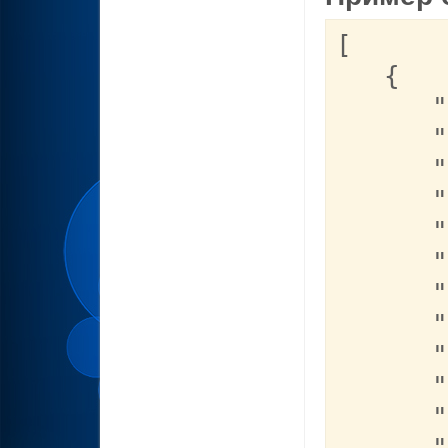
[

   {

      "id": "4", 

      "name": "ALL", 

      "status": "active", 

      "type": "20", 

      "width": "300", 

      "height": "250", 

      "wopen": "1", 

      "logo": "1", 

      "adult": "0", 

      "border_typ": "0", 

      "color_line": "000000", 
