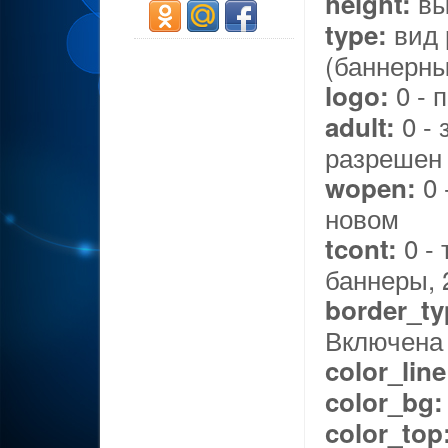
​в
height:
вид 
type:
(баннерны
0 - 
logo:
0 - 
adult:
разрешен
0 
wopen:
новом
0 - 
tcont:
баннеры, 
border_ty
Включена 
color_line
color_bg:
color_top