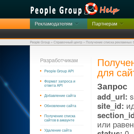
Рекламодателям
Партнерам
People Group
»
Справочный центр
»
Получение списка рекламных б
Получен
Разработчикам
для сай
People Group API
Формат запроса и
Запрос
ответа API
s
add_url:
Добавление сайта
ид
site_id:
Обновление сайта
section_i
Получение списка
сайтов в аккаунте
или равен
Удаление сайта
0 -
status: