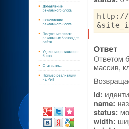
Добавление
рекламного блока
http://
Обновление
&site_i
рекламного блока
Получение списка
рекламных блоков для
сайта
Ответ
Удаление рекламного
блока
Ответом бу
массив, к
Статистика
Пример реализации
Возвращае
на Perl
​идент
id:
​на
name:
​мо
status:
​ши
width: